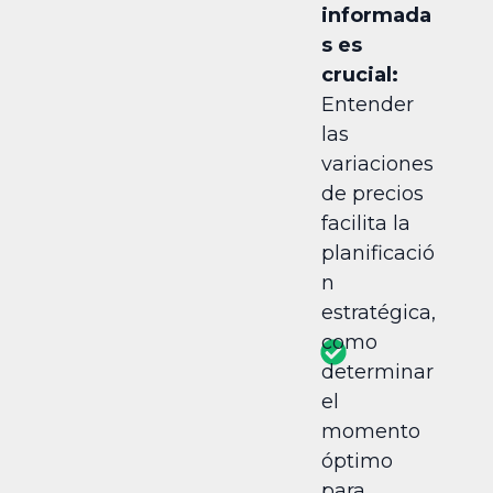
informada
s es
crucial:
Entender
las
variaciones
de precios
facilita la
planificació
n
estratégica,
como
determinar
el
momento
óptimo
para