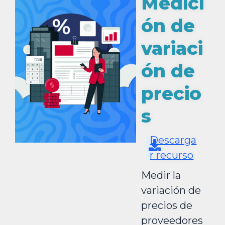
Medici
ón de
variaci
ón de
precio
s
Descarga
r recurso
Medir la
variación de
precios de
proveedores