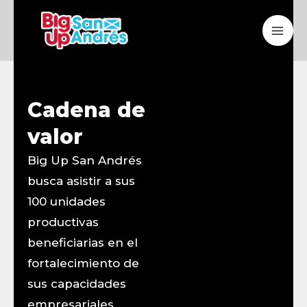
Ir
MAI
al
ME
contenido
Cadena de
valor
Big Up San Andrés
busca asistir a sus
100 unidades
productivas
beneficiarias en el
fortalecimiento de
sus capacidades
empresariales.